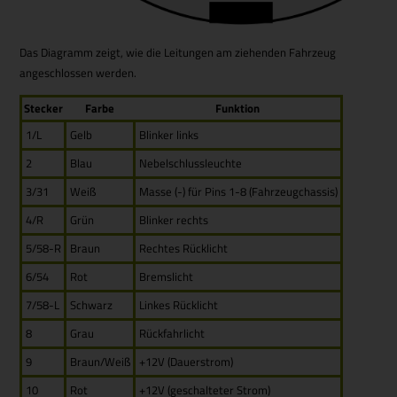
Das Diagramm zeigt, wie die Leitungen am ziehenden Fahrzeug
angeschlossen werden.
Stecker
Farbe
Funktion
1/L
Gelb
Blinker links
2
Blau
Nebelschlussleuchte
3/31
Weiß
Masse (-) für Pins 1-8 (Fahrzeugchassis)
4/R
Grün
Blinker rechts
5/58-R
Braun
Rechtes Rücklicht
6/54
Rot
Bremslicht
7/58-L
Schwarz
Linkes Rücklicht
8
Grau
Rückfahrlicht
9
Braun/Weiß
+12V (Dauerstrom)
10
Rot
+12V (geschalteter Strom)