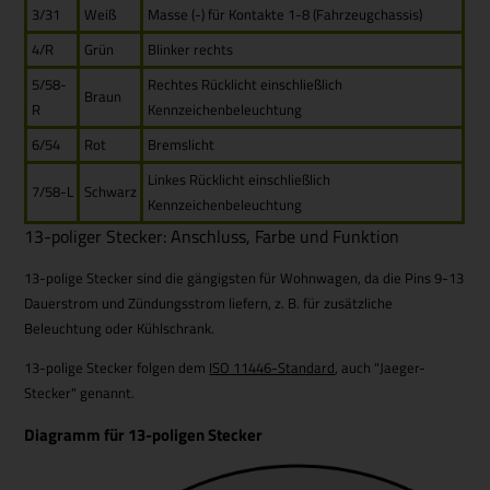
3/31
Weiß
Masse (-) für Kontakte 1-8 (Fahrzeugchassis)
4/R
Grün
Blinker rechts
5/58-
Rechtes Rücklicht einschließlich
Braun
R
Kennzeichenbeleuchtung
6/54
Rot
Bremslicht
Linkes Rücklicht einschließlich
7/58-L
Schwarz
Kennzeichenbeleuchtung
13-poliger Stecker: Anschluss, Farbe und Funktion
13-polige Stecker sind die gängigsten für Wohnwagen, da die Pins 9-13
Dauerstrom und Zündungsstrom liefern, z. B. für zusätzliche
Beleuchtung oder Kühlschrank.
13-polige Stecker folgen dem
ISO 11446-Standard
, auch "Jaeger-
Stecker" genannt.
Diagramm für 13-poligen Stecker