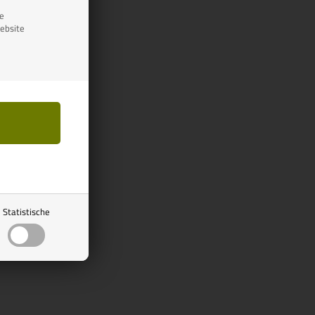
se
ebsite
Statistische