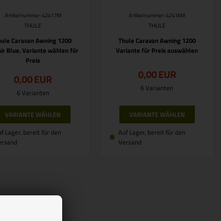
Artikelnummer: 42417M
Artikelnummer: 42416M
THULE
THULE
hule Caravan Awning 1200
Thule Caravan Awning 1200
ir Blue. Variante wählen für
Variante für Preis auswählen
Preis
0,00
EUR
0,00
EUR
6 Varianten
6 Varianten
VARIANTE WÄHLEN
VARIANTE WÄHLEN
f Lager, bereit für den
Auf Lager, bereit für den
ersand
Versand