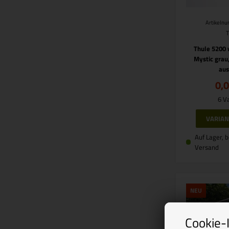
Artikeln
Thule 5200 
Mystic grau,
au
0,
6 V
VARIA
Auf Lager, b
Versand
NEU
Cookie-