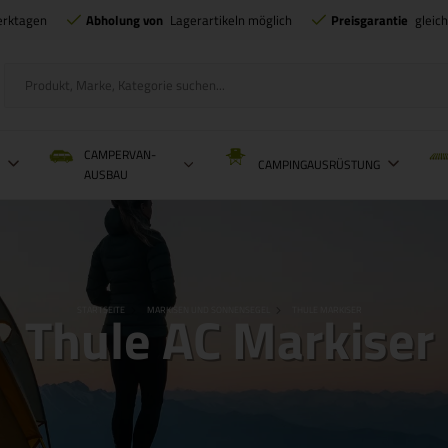
erktagen
Abholung von
Lagerartikeln möglich
Preisgarantie
gleic
CAMPERVAN-
L
CAMPINGAUSRÜSTUNG
AUSBAU
Thule AC Markiser
STARTSEITE
MARKISEN UND SONNENSEGEL
THULE MARKISER