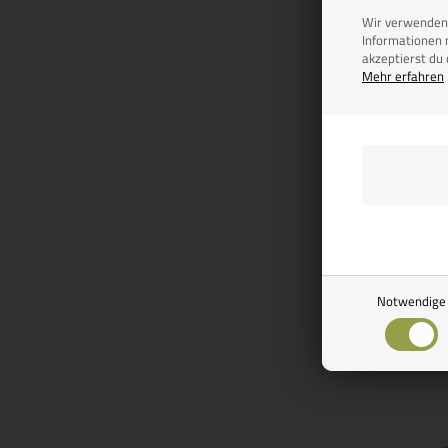
Wir verwenden 
Informationen 
akzeptierst du
Artikeln
Mehr erfahren
Thule Omnist
Größe und
0,
6 V
VARIA
Auf Lager, b
Versand
Notwendige
Seite 1/1