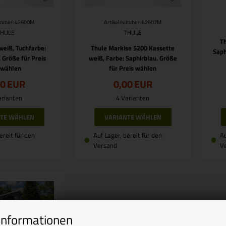
ummer: 42600M
Artikelnummer: 42607M
THULE
THULE
T
weiß, Tuchfarbe:
Thule Markise 5200 Kassette
Saph
 Größe für Preis
weiß, Farbe: Saphirblau. Größe
swählen
für Preis wählen
00
EUR
0,00
EUR
arianten
4 Varianten
NTE WÄHLEN
VARIANTE WÄHLEN
ereit für den
Auf Lager, bereit für den
Au
Versand
V
Informationen