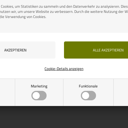
Cookies, um Statistiken zu sammeln und den Datenverkehr zu analysieren. Die
nutzen wir, um unsere Website zu verbessern. Durch die weitere Nutzung der W
 die Verwendung von Cookies.
ummer: 426700M
THULE
ore Markise 4200,
 Farbe wählen
00
EUR
arianten
NTE WÄHLEN
Cookie-Details anzeigen
ereit für den
Marketing
Funktionale