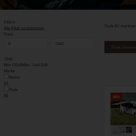
Filtern
Thule AC-markiser e
Alle Filter zurücksetzen
Preis
-
Thule Omnisto
1240
Min: 0 EUR
Max: 1240 EUR
Marke
Reimo
(2)
Thule
(5)
NEU