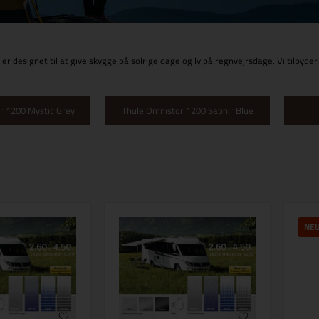
r designet til at give skygge på solrige dage og ly på regnvejrsdage. Vi tilbyder 
r 1200 Mystic Grey
Thule Omnistor 1200 Saphir Blue
NE