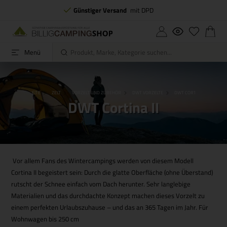
Günstiger Versand
mit DPD
Menü
STARTSEITE
ZELT
VORZELT UND ZUBEHÖR
DWT VORZELTE
DWT CORTINA II
DWT Cortina II
Vor allem Fans des Wintercampings werden von diesem Modell
Cortina II begeistert sein: Durch die glatte Oberfläche (ohne Überstand)
rutscht der Schnee einfach vom Dach herunter. Sehr langlebige
Materialien und das durchdachte Konzept machen dieses Vorzelt zu
einem perfekten Urlaubszuhause – und das an 365 Tagen im Jahr. Für
Wohnwagen bis 250 cm