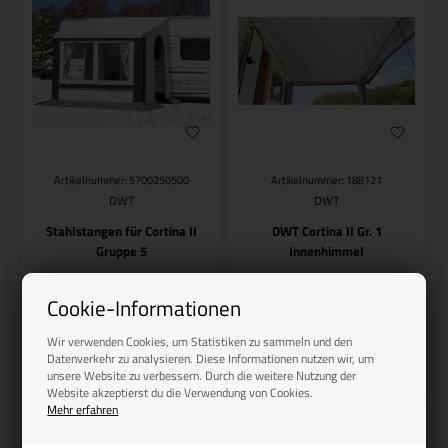
Artikelnummer: 5700250500
Artikelnummer: 188121
DWT
DWT
Stahlstangen für Cortina II
DWT Cortina II Gr. 1
Gruppe 5
Innenhimmel
209,00
EUR
230,00
EUR
Cookie-Informationen
Wir verwenden Cookies, um Statistiken zu sammeln und den
Datenverkehr zu analysieren. Diese Informationen nutzen wir, um
Auf Lager, bereit für den
unsere Website zu verbessern. Durch die weitere Nutzung der
Bestellartikel
Versand
Website akzeptierst du die Verwendung von Cookies.
Mehr erfahren