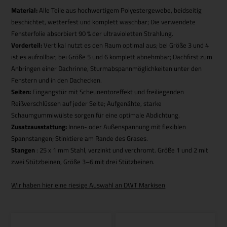
Material:
Alle Teile aus hochwertigem Polyestergewebe, beidseitig
beschichtet, wetterfest und komplett waschbar; Die verwendete
Fensterfolie absorbiert 90 % der ultravioletten Strahlung.
Vorderteil:
Vertikal nutzt es den Raum optimal aus; bei Größe 3 und 4
ist es aufrollbar, bei Größe 5 und 6 komplett abnehmbar; Dachfirst zum
Anbringen einer Dachrinne, Sturmabspannmöglichkeiten unter den
Fenstern und in den Dachecken.
Seiten:
Eingangstür mit Scheunentoreffekt und freiliegenden
Reißverschlüssen auf jeder Seite; Aufgenähte, starke
Schaumgummiwülste sorgen für eine optimale Abdichtung.
Zusatzausstattung:
Innen- oder Außenspannung mit flexiblen
Spannstangen; Stinktiere am Rande des Grases.
Stangen
: 25 x 1 mm Stahl, verzinkt und verchromt. Größe 1 und 2 mit
zwei Stützbeinen, Größe 3–6 mit drei Stützbeinen.
Wir haben hier eine riesige Auswahl an DWT Markisen