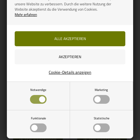
unsere Website zu verbessern. Durch die weitere Nutzung der
Auf Lager, bereit für den
Website akzeptierst du die Verwendung von Cookies.
Versand
Bestellartikel
Mehr erfahren
Cookie-Details anzeigen
Artikelnummer: 43330
Artikelnummer: 433401
Notwendige
Marketing
FIAMMA
FIAMMA
Fiamma F35
Fiamma F35
Montagehalterung WV T4
Montagehalterung WV T5
mit/ohne Hubdach
California
Funktionale
Statistische
65,75
EUR
94,00
EUR