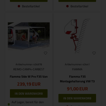
Bestellartikel
Bestellartikel
Artikelnummer: 434978
Artikelnummer: 43441
REIMO-CAMP4-CARBEST
FIAMMA
Fiamma Side W Pro F35 Van
Fiamma F35
Montagehalterung VW T3
239,19
EUR
91,00
EUR
Auf Lager, bereit für den