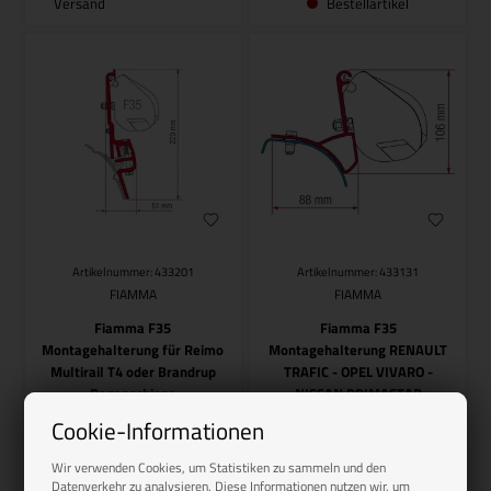
Versand
Bestellartikel
Artikelnummer: 433201
Artikelnummer: 433131
FIAMMA
FIAMMA
Fiamma F35
Fiamma F35
Montagehalterung für Reimo
Montagehalterung RENAULT
Multirail T4 oder Brandrup
TRAFIC - OPEL VIVARO -
Regenschiene
NISSAN PRIMASTAR
94,50
EUR
Cookie-Informationen
84,50
EUR
Wir verwenden Cookies, um Statistiken zu sammeln und den
Datenverkehr zu analysieren. Diese Informationen nutzen wir, um