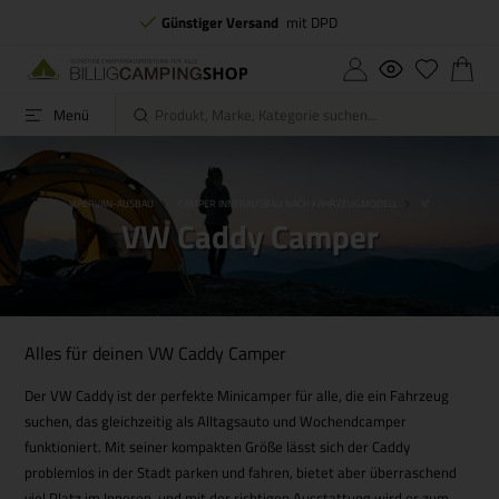
Günstiger Versand
mit DPD
Menü
RTSEITE
CAMPERVAN-AUSBAU
CAMPER INNENAUSBAU NACH FAHRZEUGMODELL
VW CADDY CAMP
VW Caddy Camper
Alles für deinen VW Caddy Camper
Der VW Caddy ist der perfekte Minicamper für alle, die ein Fahrzeug
suchen, das gleichzeitig als Alltagsauto und Wochendcamper
funktioniert. Mit seiner kompakten Größe lässt sich der Caddy
problemlos in der Stadt parken und fahren, bietet aber überraschend
viel Platz im Inneren, und mit der richtigen Ausstattung wird er zum