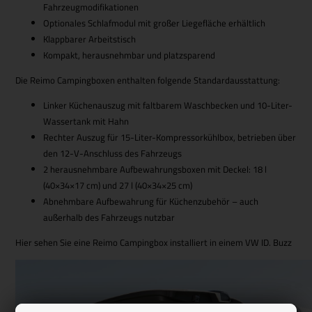
Fahrzeugmodifikationen
Optionales Schlafmodul mit großer Liegefläche erhältlich
Klappbarer Arbeitstisch
Kompakt, herausnehmbar und platzsparend
Die Reimo Campingboxen enthalten folgende Standardausstattung:
Linker Küchenauszug mit faltbarem Waschbecken und 10-Liter-
Wassertank mit Hahn
Rechter Auszug für 15-Liter-Kompressorkühlbox, betrieben über
den 12-V-Anschluss des Fahrzeugs
2 herausnehmbare Aufbewahrungsboxen mit Deckel: 18 l
(40×34×17 cm) und 27 l (40×34×25 cm)
Abnehmbare Aufbewahrung für Küchenzubehör – auch
außerhalb des Fahrzeugs nutzbar
Hier sehen Sie eine Reimo Campingbox installiert in einem VW ID. Buzz