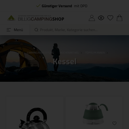
Günstiger Versand
mit DPD
Menü
STARTSEITE
CAMPINGAUSRÜSTUNG
KÜCHENARTIKEL
TÖPFE/PFANNEN
KESSEL
Kessel