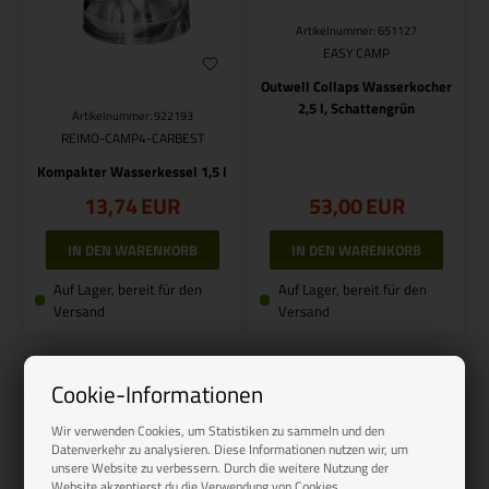
Artikelnummer: 651127
EASY CAMP
Outwell Collaps Wasserkocher
2,5 l, Schattengrün
Artikelnummer: 922193
REIMO-CAMP4-CARBEST
Kompakter Wasserkessel 1,5 l
13,74
EUR
53,00
EUR
Auf Lager, bereit für den
Auf Lager, bereit für den
Versand
Versand
Seite 1/1
Cookie-Informationen
Wir verwenden Cookies, um Statistiken zu sammeln und den
Datenverkehr zu analysieren. Diese Informationen nutzen wir, um
unsere Website zu verbessern. Durch die weitere Nutzung der
Website akzeptierst du die Verwendung von Cookies.