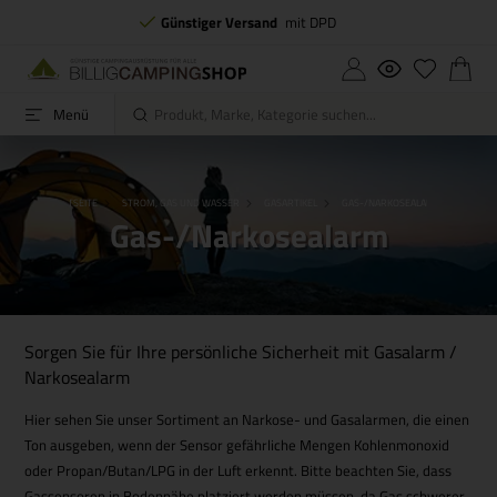
Günstiger Versand
mit DPD
Menü
STARTSEITE
STROM, GAS UND WASSER
GASARTIKEL
GAS-/NARKOSEALARM
Gas-/Narkosealarm
Sorgen Sie für Ihre persönliche Sicherheit mit Gasalarm /
Narkosealarm
Hier sehen Sie unser Sortiment an Narkose- und Gasalarmen, die einen
Ton ausgeben, wenn der Sensor gefährliche Mengen Kohlenmonoxid
oder Propan/Butan/LPG in der Luft erkennt. Bitte beachten Sie, dass
Gassensoren in Bodennähe platziert werden müssen, da Gas schwerer