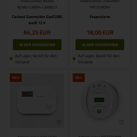
Artikelnummer: 802482
Artikelnummer: 510449V01
REIMO-CAMP4-CARBEST
PAT EUROPA
Carbest Gasmelder GasCUBE
Feueralarm
weiß 12 V
64,25
EUR
18,00
EUR
Auf Lager, bereit für den
Auf Lager, bereit für den
Versand
Versand
NEU
NEU
Artikelnummer: 510445V01
Artikelnummer: DTCTCO40WT