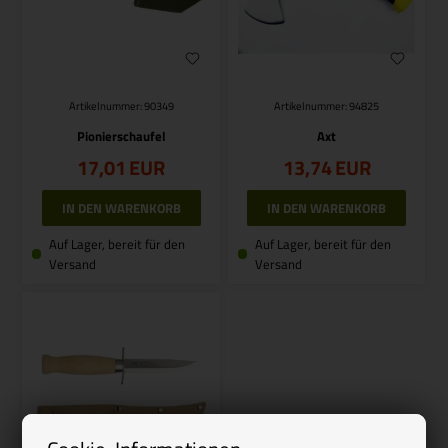
Artikelnummer: 90349
Artikelnummer: 94825
Pionierschaufel
Axt
17,01
EUR
13,74
EUR
Auf Lager, bereit für den
Auf Lager, bereit für den
Versand
Versand