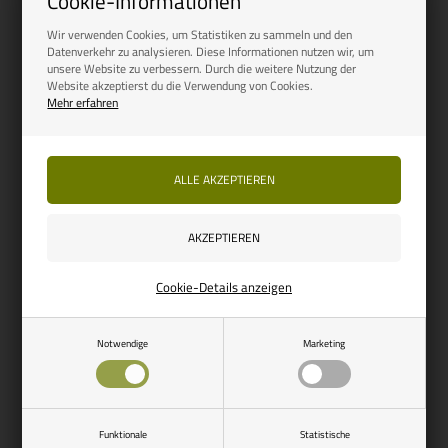
Cookie-Informationen
Wir verwenden Cookies, um Statistiken zu sammeln und den
Datenverkehr zu analysieren. Diese Informationen nutzen wir, um
Artikelnummer: 7174
unsere Website zu verbessern. Durch die weitere Nutzung der
Website akzeptierst du die Verwendung von Cookies.
Sportmesser Modell 40
Mehr erfahren
18,00
EUR
Auf Lager, bereit für den
Versand
Seite 1/1
Cookie-Details anzeigen
Notwendige
Marketing
Funktionale
Statistische