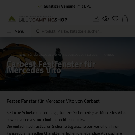
Günstiger Versand
mit DPD
Menü
NMOBIL
FENSTER FÜR LIEFERWAGEN UND WOHNMOBILE AUS ECHTEM GLAS
CARBEST FESTFENSTER 
Carbest Festfenster für
Mercedes Vito
Festes Fenster für Mercedes Vito von Carbest
Seitliche Schiebefenster aus getöntem Sicherheitsglas Mercedes Vito,
sowohl vorne als auch hinten, rechts und links.
Die einfach nachrüstbaren Sicherheitsglasscheiben verleihen Ihrem
Fahrzeug einen edlen Charakter, erhöhen die lebendige Atmosphäre