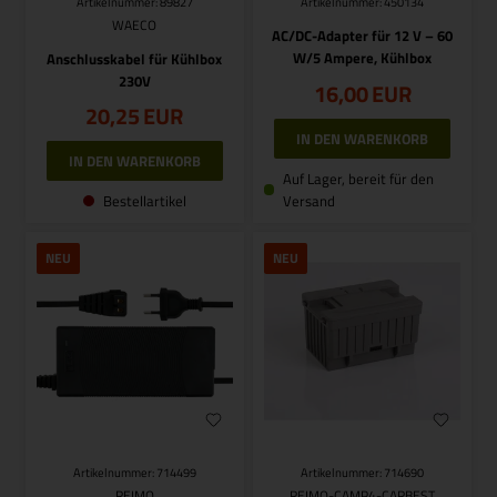
Artikelnummer: 89827
Artikelnummer: 450134
WAECO
AC/DC-Adapter für 12 V – 60
W/5 Ampere, Kühlbox
Anschlusskabel für Kühlbox
230V
16,00
EUR
20,25
EUR
Auf Lager, bereit für den
Bestellartikel
Versand
NEU
NEU
Artikelnummer: 714499
Artikelnummer: 714690
REIMO
REIMO-CAMP4-CARBEST