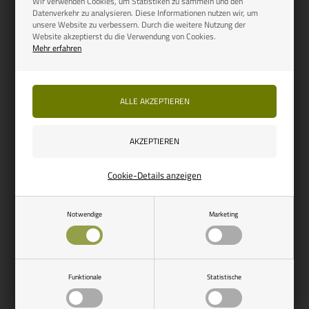
Wir verwenden Cookies, um Statistiken zu sammeln und den
Datenverkehr zu analysieren. Diese Informationen nutzen wir, um
Artikelnummer: 713421
unsere Website zu verbessern. Durch die weitere Nutzung der
Website akzeptierst du die Verwendung von Cookies.
REIMO
Artikelnummer: 713391
Mehr erfahren
Thetford Winterbezug groß
THETFORD
weiß
Thetford Lüftungsgitter groß
Weiß
32,75
EUR
54,25
EUR
Auf Lager, bereit für den
Bestellartikel
Versand
Cookie-Details anzeigen
NEU
Notwendige
Marketing
Funktionale
Statistische