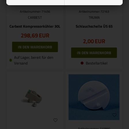
Artikelnummer: 71456
Artikelnummer: 72163
CARBEST
TRUMA
Carbest Kompressorkühler 30L
Schlauchschelle ÜS 65
298,69
EUR
2,00
EUR
Auf Lager, bereit für den
Versand
Bestellartikel
Artikelnummer: 710890