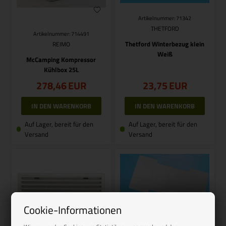
Artikelnummer: 71342
THETFORD
Artikelnummer: 714491
Thetford Winterbezug klein
REIMO
Weiß
McCamping Kompressor
Kühlbox 25L
278,46
EUR
23,75
EUR
Auf Lager, bereit für den
Auf Lager, bereit für den
Versand
Versand
Cookie-Informationen