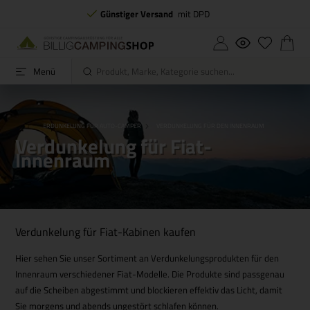
Günstiger Versand
mit DPD
Menü
-AUSBAU
VERDUNKELUNG FUR AUTO-CAMPER
VERDUNKELUNG FÜR DEN INNENRAUM
VERDUNKE
Verdunkelung für Fiat-
Innenraum
Verdunkelung für Fiat-Kabinen kaufen
Hier sehen Sie unser Sortiment an Verdunkelungsprodukten für den
Innenraum verschiedener Fiat-Modelle. Die Produkte sind passgenau
auf die Scheiben abgestimmt und blockieren effektiv das Licht, damit
Sie morgens und abends ungestört schlafen können.