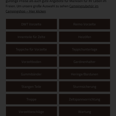
günstige Preise als auch gute Angebote für Markisen für Ihr Leben im
Freien. Um unsere große Auswahl zu sehen
Campingzubehör im
Campingshop – Hier klicken
DWT Vorzelte
Reimo Vorzelte
Innenteile für Zelte
Heizöfen
Teppiche für Vorzelte
Teppichunterlage
Vorzeltboden
Gardinenhalter
Gummibänder
Heringe/Bardunen
Stangen Teile
Sturmsicherung
Treppe
Zeltspannvorrichtung
Vorzeltbeschläge
Wartung