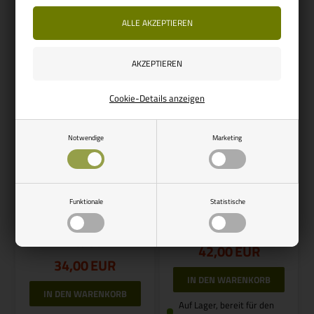
Auf Lager, bereit für den
Auf Lager, bereit für den
Versand
Versand
Cookie-Details anzeigen
Notwendige
Marketing
Artikelnummer: 904490
REIMO
Reimo Magnetadapterset 3-
Artikelnummer: 758064
teilig Zeltschiene
Funktionale
Statistische
PAT EUROPA
Magnetisches Adapterset für
Buszelt
42,00
EUR
34,00
EUR
Auf Lager, bereit für den