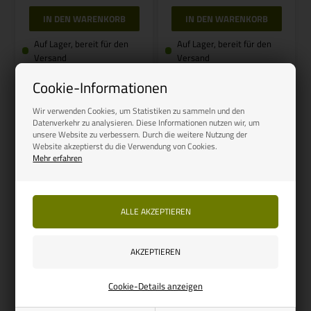
Auf Lager, bereit für den
Auf Lager, bereit für den
Versand
Versand
Cookie-Informationen
NEU
Guter Preis
Wir verwenden Cookies, um Statistiken zu sammeln und den
Datenverkehr zu analysieren. Diese Informationen nutzen wir, um
unsere Website zu verbessern. Durch die weitere Nutzung der
Website akzeptierst du die Verwendung von Cookies.
Mehr erfahren
Artikelnummer: 230530
OUTWELL
Outwell Roadtrip Double
Spring Promotion
65,00
60,00
EUR
Cookie-Details anzeigen