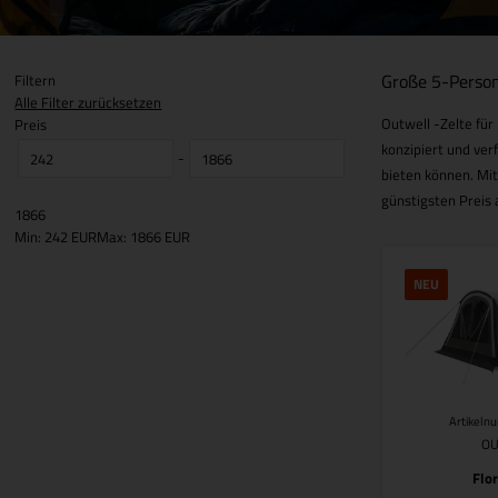
Große 5-Perso
Filtern
Alle Filter zurücksetzen
Outwell -Zelte für
Preis
konzipiert und ver
-
bieten können. Mit
günstigsten Preis
1866
Min: 242 EUR
Max: 1866 EUR
NEU
Artikeln
O
Flor