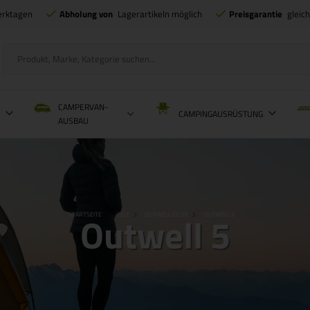
erktagen
Abholung von
Lagerartikeln möglich
Preisgarantie
gleic
CAMPERVAN-
L
CAMPINGAUSRÜSTUNG
AUSBAU
Outwell 5
STARTSEITE
ZELT
OUTWELL ZELTE
OUTWELL 5