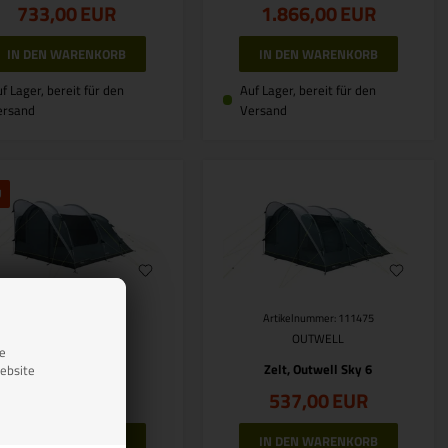
733,00
EUR
1.866,00
EUR
f Lager, bereit für den
Auf Lager, bereit für den
ersand
Versand
U
Artikelnummer: 111474
Artikelnummer: 111475
OUTWELL
OUTWELL
se
Zelt, Outwell Sky 5
Zelt, Outwell Sky 6
ebsite
454,00
EUR
537,00
EUR