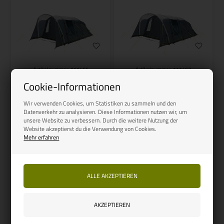
Artikelnummer: 111466
Artikelnummer: 111467
OUTWELL
OUTWELL
Cookie-Informationen
Outwell Colorado 5 Air
Outwell Colorado 6 Air
Wir verwenden Cookies, um Statistiken zu sammeln und den
965,00
EUR
1.046,00
EUR
Datenverkehr zu analysieren. Diese Informationen nutzen wir, um
unsere Website zu verbessern. Durch die weitere Nutzung der
Website akzeptierst du die Verwendung von Cookies.
Mehr erfahren
Auf Lager, bereit für den
Auf Lager, bereit für den
Versand
Versand