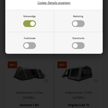
Cookie-Details anzeigen
Artikelnummer: 111464
Artikelnummer: 111465
OUTWELL
OUTWELL
Notwendige
Marketing
Outwell Monterey 4 Air
Outwell Monterey 5 Air
681,00
EUR
733,00
EUR
Funktionale
Statistische
Auf Lager, bereit für den
Auf Lager, bereit für den
Versand
Versand
NEU
NEU
Artikelnummer: 111544
Artikelnummer: 111531
OUTWELL
OUTWELL
Vermont 7 Air
Virginia 5 Air TC