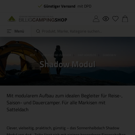
Günstiger Versand
mit DPD
Menü
STARTSEITE
ZELT
VORZELT UND ZUBEHÖR
DWT VORZELTE
SHADOW MODUL
Shadow Modul
Mit modularem Aufbau zum idealen Begleiter für Reise-,
Saison- und Dauercamper. Für alle Markisen mit
Satteldach
Clever, vielseitig, praktisch, günstig – das Sonnenhalbdach Shadow
Modul von dwt -Zelte lässt sich mit einigen besonderen Eigenschaften