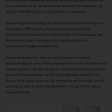
kommt Trailtex-Gewebe zum Einsatz, das einseitig beschichtet ist und
leicht und lichtecht ist. Die Fensterfolie absorbiert 90 Prozent der UV-
Strahlen. Alle Materialien sind pflegeleicht und waschbar.
Die zweiteilige Front verfügt über drei große Fenster und eine Tür mit
abgerundeter Öffnung, die zur Seite gerollt werden kann. Die
Seitenwände haben jeweils ein großes Fenster. Für Privatsphäre und
Gemütlichkeit sorgen Vorhänge, die als optionale Extras in
verschiedenen Designs erhältlich sind.
Shadow Modul hat eine Tiefe von 240 Zentimetern und wird
standardmäßig mit einem Stahlstangensystem von 25x1 Millimeter und
Adaptern geliefert. Darüber hinaus sind als Sonderausstattung Adapter
für einen Rohrdurchmesser von 28 und 32 Millimeter erhältlich. Das
Shadow Modul passt daher auf alle Zeltmodelle mit Satteldach und ist
somit die perfekte Erweiterung dwt Modelle von der Primus- bis zur
Individual-Klasse.