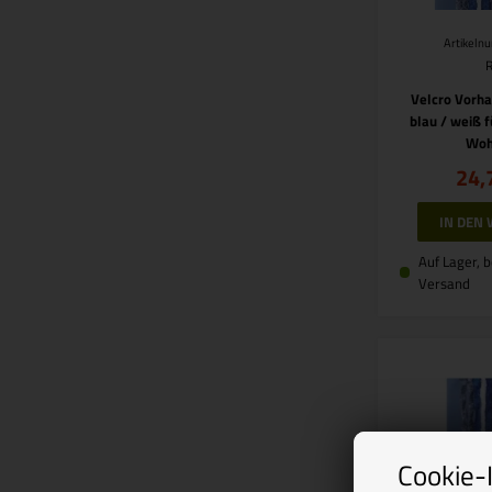
Artikeln
Velcro Vorha
blau / weiß 
Woh
24,
Auf Lager, b
Versand
Cookie-