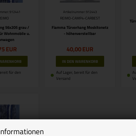
ummer: 912441
Artikelnummer: 912443
REIMO
REIMO-CAMP4-CARBEST
Tür
ng 56x205 grau /
Fiamma Türvorhang Moskitonetz
für Wohnmobile u.
- höhenverstellbar
nwagen
75
EUR
40,00
EUR
ereit für den
Auf Lager, bereit für den
Au
Versand
V
Informationen