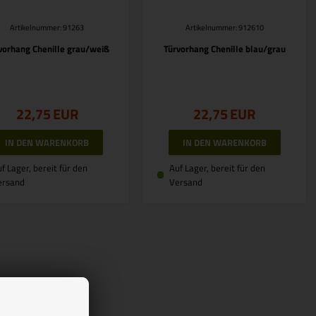
Artikelnummer: 91263
Artikelnummer: 912610
vorhang Chenille grau/weiß
Türvorhang Chenille blau/grau
22,75
EUR
22,75
EUR
f Lager, bereit für den
Auf Lager, bereit für den
ersand
Versand