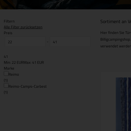
Sortiment an V
Filtern
Alle Filter zurücksetzen
Hier finden Sie Tü
Preis
Billigcampingshop.
-
verwendet werden –
41
Min: 22 EUR
Max: 41 EUR
Marke
Reimo
(1)
Reimo-Camp4-Carbest
(1)