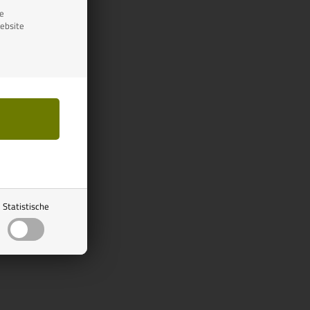
se
ebsite
Statistische