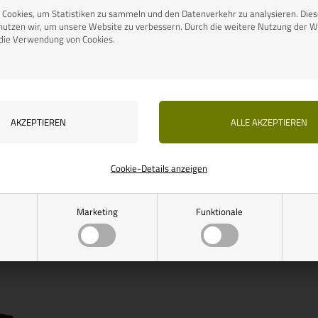
Cookies, um Statistiken zu sammeln und den Datenverkehr zu analysieren. Die
nutzen wir, um unsere Website zu verbessern. Durch die weitere Nutzung der W
 die Verwendung von Cookies.
nummer: 91260
ang Chenille
grau/weiß
75
EUR
Cookie-Details anzeigen
ereit für den
Marketing
Funktionale