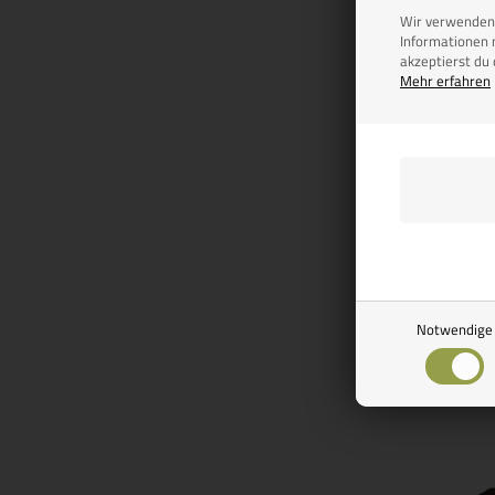
Wir verwenden 
Informationen 
akzeptierst du
Mehr erfahren
Artikel
Türvorh
blau/
22,
Auf Lager, b
Versand
Notwendige
Seite 1/1