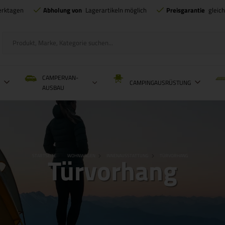
erktagen
Abholung von
Lagerartikeln möglich
Preisgarantie
gleic
CAMPERVAN-
L
CAMPINGAUSRÜSTUNG
AUSBAU
Türvorhang
STARTSEITE
WOHNWAGEN
INNENAUSSTATTUNG
TÜRVORHANG